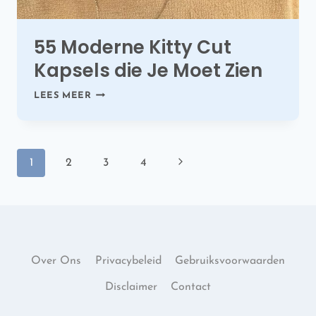
55 Moderne Kitty Cut
Kapsels die Je Moet Zien
55
LEES MEER
MODERNE
KITTY
CUT
KAPSELS
Paginanavigatie
DIE
Volgende
1
2
3
4
JE
MOET
pagina
ZIEN
Over Ons
Privacybeleid
Gebruiksvoorwaarden
Disclaimer
Contact