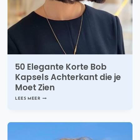
50 Elegante Korte Bob
Kapsels Achterkant die je
Moet Zien
50
LEES MEER
ELEGANTE
KORTE
BOB
KAPSELS
ACHTERKANT
DIE
JE