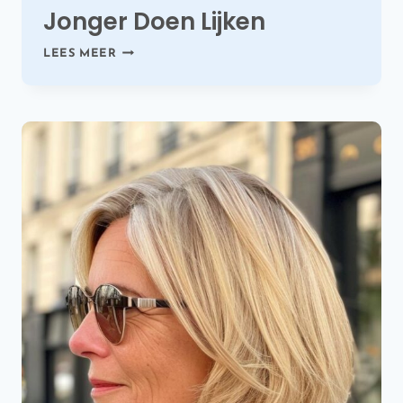
Jonger Doen Lijken
VLOTTE
LEES MEER
KAPSELS
VOOR
OUDERE
DAMES
DIE
JE
JONGER
DOEN
LIJKEN