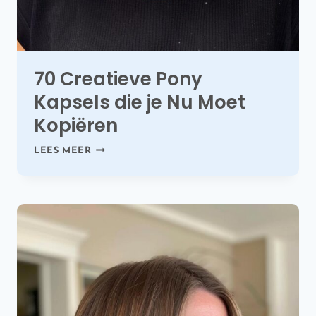
70 Creatieve Pony
Kapsels die je Nu Moet
Kopiëren
70
LEES MEER
CREATIEVE
PONY
KAPSELS
DIE
JE
NU
MOET
KOPIËREN