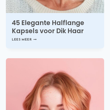
45 Elegante Halflange
Kapsels voor Dik Haar
45
LEES MEER
ELEGANTE
HALFLANGE
KAPSELS
VOOR
DIK
HAAR