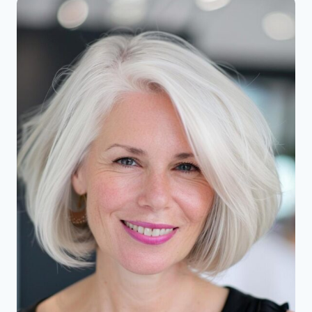
JE
NU
MOET
KOPIËREN