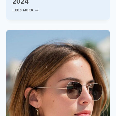
2024
55
LEES MEER
PRACHTIGE
HALFLANGE
KAPSELS
VOOR
DIK
HAAR
IN
2024