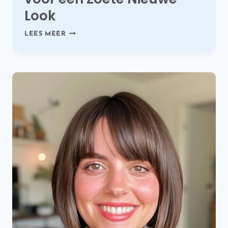
Look
55
LEES MEER
ELEGANTE
LOB
KAPSELS
VOOR
EEN
ZOETE
NIEUWE
LOOK