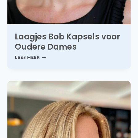
Laagjes Bob Kapsels voor
Oudere Dames
LAAGJES
LEES MEER
BOB
KAPSELS
VOOR
OUDERE
DAMES