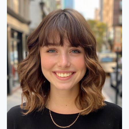
HAAR
DIE
JE
NU
MOET
PROBEREN