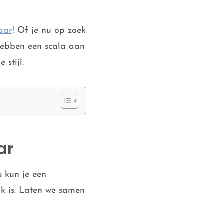
aar
! Of je nu op zoek
 hebben een scala aan
 stijl.
ar
s kun je een
ijk is. Laten we samen