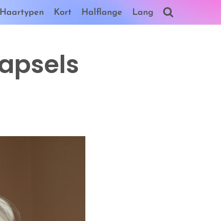
Haartypen
Kort
Halflange
Lang
Kapsels