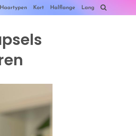
Haartypen
Kort
Halflange
Lang
apsels
ren