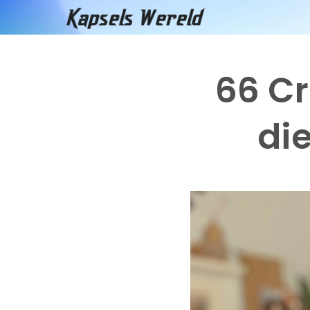
Doorgaan
naar
inhoud
66 Cr
di