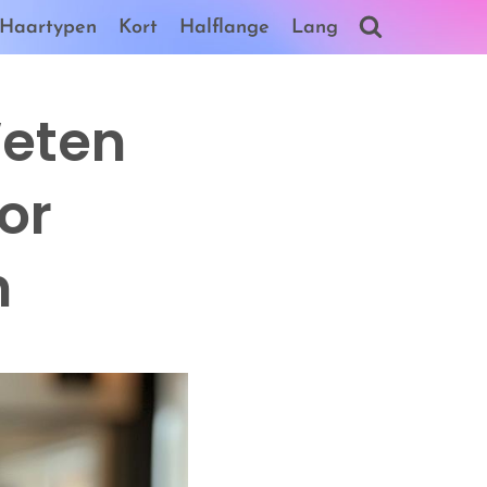
Haartypen
Kort
Halflange
Lang
Weten
or
n