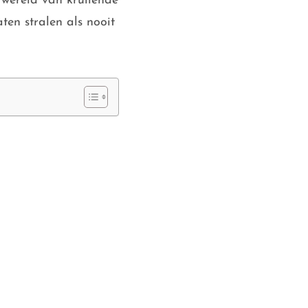
wereld van krullende
aten stralen als nooit