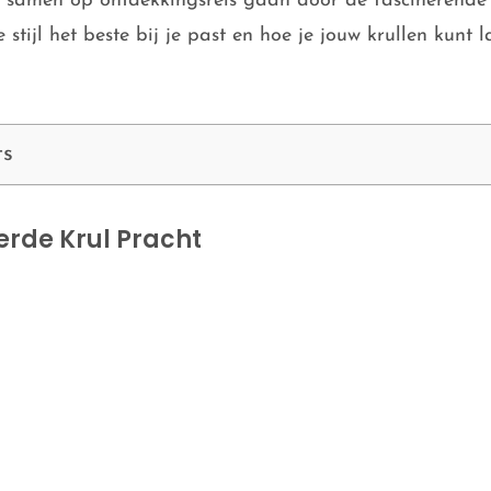
 samen op ontdekkingsreis gaan door de fascinerende 
stijl het beste bij je past en hoe je jouw krullen kunt l
ts
erde Krul Pracht