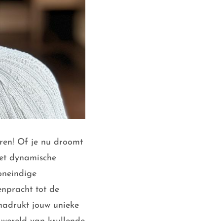
ren! Of je nu droomt
met dynamische
 oneindige
enpracht tot de
nadrukt jouw unieke