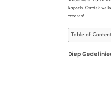
schoonheid. Laten we
kapsels. Ontdek welke 
tevoren!
Table of Conten
Diep Gedefinie