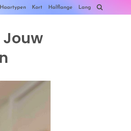
Haartypen
Kort
Halflange
Lang
e Jouw
n