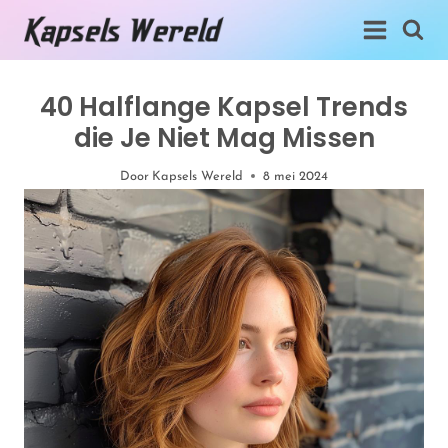
Doorgaan
naar
inhoud
40 Halflange Kapsel Trends
die Je Niet Mag Missen
Door
Kapsels Wereld
8 mei 2024