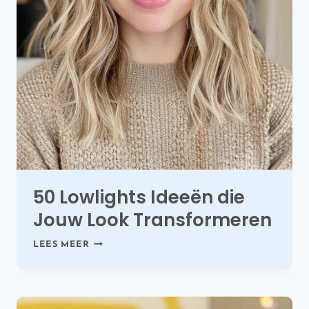
50 Lowlights Ideeën die
Jouw Look Transformeren
50
LEES MEER
LOWLIGHTS
IDEEËN
DIE
JOUW
LOOK