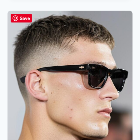
MET
HIGHLIGHTS
VOOR
Save
BRUIN
HAAR