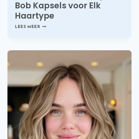
Bob Kapsels voor Elk
Haartype
44
LEES MEER
VERBLUFFENDE
LANGE
BOB
KAPSELS
VOOR
ELK
HAARTYPE