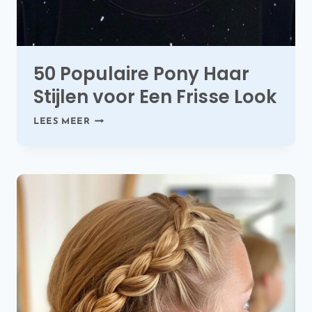
50 Populaire Pony Haar
Stijlen voor Een Frisse Look
50
LEES MEER
POPULAIRE
PONY
HAAR
STIJLEN
VOOR
EEN
FRISSE
LOOK