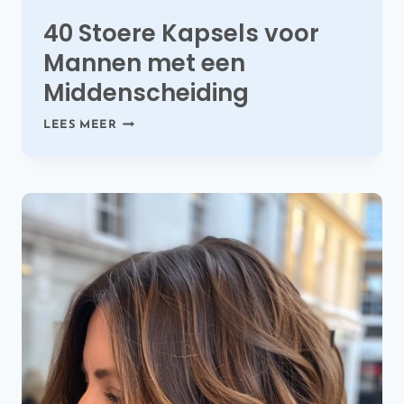
40 Stoere Kapsels voor
Mannen met een
Middenscheiding
40
LEES MEER
STOERE
KAPSELS
VOOR
MANNEN
MET
EEN
MIDDENSCHEIDING