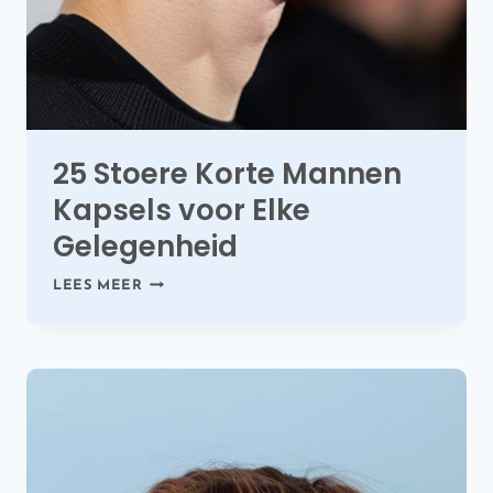
25 Stoere Korte Mannen
Kapsels voor Elke
Gelegenheid
25
LEES MEER
STOERE
KORTE
MANNEN
KAPSELS
VOOR
ELKE
GELEGENHEID