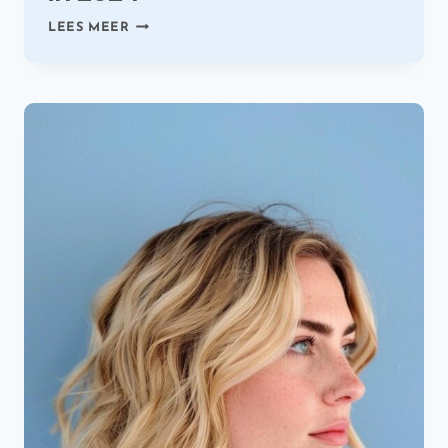
45
LEES MEER
UNIEKE
VLECHTIDEEËN
DIE
JOUW
LOOK
VERANDEREN
IN
2024