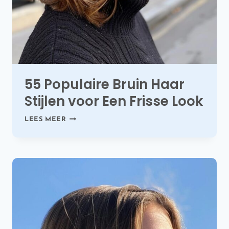
55 Populaire Bruin Haar
Stijlen voor Een Frisse Look
55
LEES MEER
POPULAIRE
BRUIN
HAAR
STIJLEN
VOOR
EEN
FRISSE
LOOK