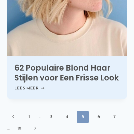
62 Populaire Blond Haar
Stijlen voor Een Frisse Look
62
LEES MEER
POPULAIRE
BLOND
HAAR
STIJLEN
Paginanavigatie
VOOR
Vorige
1
…
3
4
5
6
7
EEN
pagina
FRISSE
Volgende
…
12
LOOK