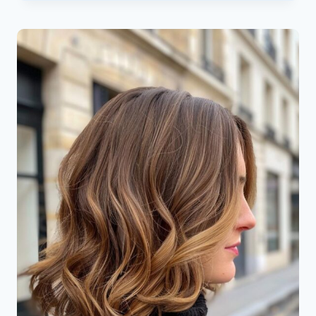
HIGHLIGHTS
IDEEËN
DIE
JE
MOET
ZIEN
IN
2024