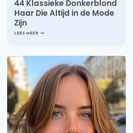
44 Klassieke Donkerblond
Haar Die Altijd in de Mode
Zijn
44
LEES MEER
KLASSIEKE
DONKERBLOND
HAAR
DIE
ALTIJD
IN
DE
MODE
ZIJN