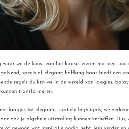
waar we de kunst van het kapsel vieren met een speci
 golvend, speels of elegant; halflang haar biedt een ve
omende regels duiken we in de wereld van laagjes, balay
 kunnen transformeren.
t laagjes tot elegante, subtiele highlights, we verkenn
maar ook je algehele uitstraling kunnen verheffen. Dus,
te of gewoon wat inspiratie nodig hebt, lees verder en 