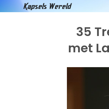
Doorgaan
naar
inhoud
35 Tr
met La