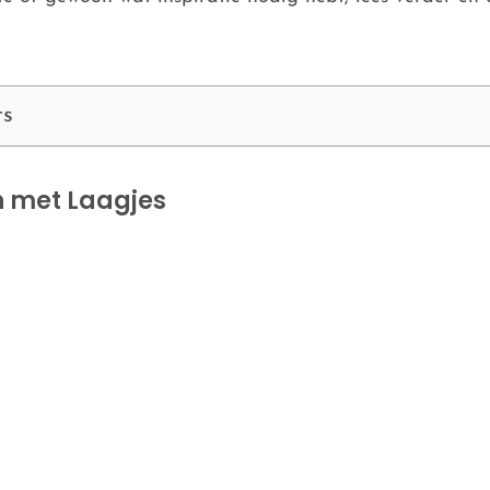
ts
n met Laagjes