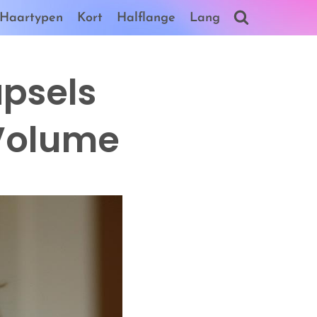
Haartypen
Kort
Halflange
Lang
apsels
 Volume