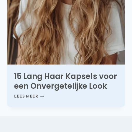
15 Lang Haar Kapsels voor
een Onvergetelijke Look
15
LEES MEER
LANG
HAAR
KAPSELS
VOOR
EEN
ONVERGETELIJKE