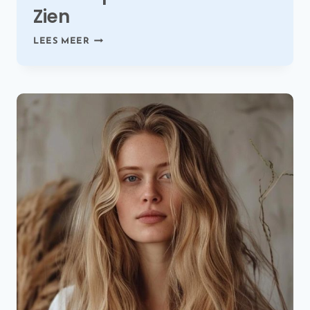
Zien
PRACHTIGE
LEES MEER
LANGE
HAARKAPSELS
DIE
JE
MOET
ZIEN