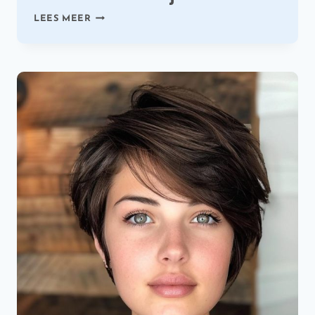
27
LEES MEER
SCHITTERENDE
KAPSELS
IN
ASBLOND
EN
GRIJS
TINTEN