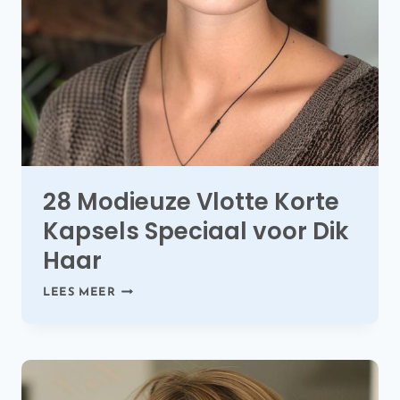
28 Modieuze Vlotte Korte
Kapsels Speciaal voor Dik
Haar
28
LEES MEER
MODIEUZE
VLOTTE
KORTE
KAPSELS
SPECIAAL
VOOR