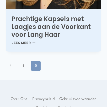
Prachtige Kapsels met
Laagjes aan de Voorkant
voor Lang Haar
PRACHTIGE
LEES MEER
KAPSELS
MET
LAAGJES
AAN
Paginanavigatie
DE
Vorige
1
2
VOORKANT
pagina
VOOR
LANG
HAAR
Over Ons
Privacybeleid
Gebruiksvoorwaarden